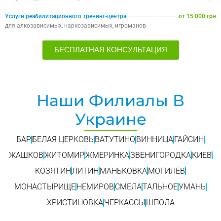
Услуги реабилитационного тренинг-центра
от 15 000 грн
для алкозависимых, наркозависимых, игроманов
БЕСПЛАТНАЯ КОНСУЛЬТАЦИЯ
Наши Филиалы В
Украине
БАР
БЕЛАЯ ЦЕРКОВЬ
ВАТУТИНО
ВИННИЦА
ГАЙСИН
ЖАШКОВ
ЖИТОМИР
ЖМЕРИНКА
ЗВЕНИГОРОДКА
КИЕВ
КОЗЯТИН
ЛИТИН
МАНЬКОВКА
МОГИЛЁВ
МОНАСТЫРИЩЕ
НЕМИРОВ
СМЕЛА
ТАЛЬНОЕ
УМАНЬ
ХРИСТИНОВКА
ЧЕРКАССЫ
ШПОЛА