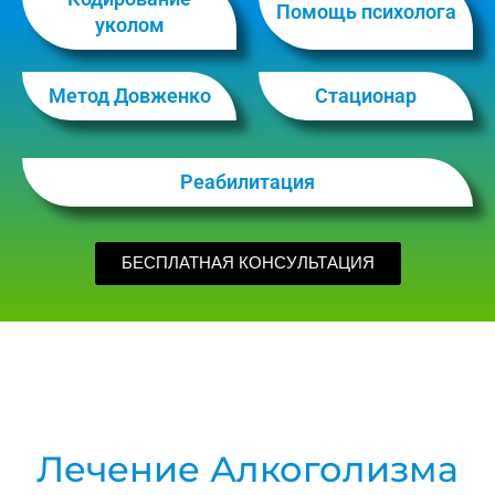
Помощь психолога
уколом
Метод Довженко
Стационар
Реабилитация
БЕСПЛАТНАЯ КОНСУЛЬТАЦИЯ
Лечение Алкоголизма