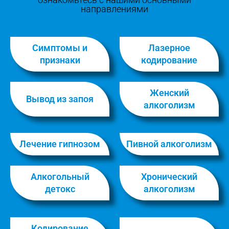
направлениями
Симптомы и
Лазерное
признаки
кодирование
Женский
Вывод из запоя
алкоголизм
Лечение гипнозом
Пивной алкоголизм
Алкогольный
Хронический
детокс
алкоголизм
Кодирование