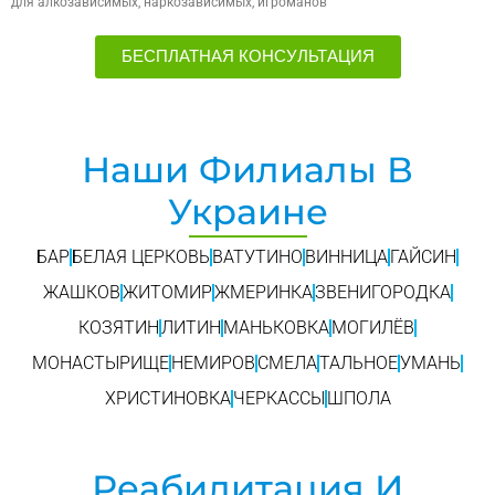
для алкозависимых, наркозависимых, игроманов
БЕСПЛАТНАЯ КОНСУЛЬТАЦИЯ
Наши Филиалы В
Украине
БАР
БЕЛАЯ ЦЕРКОВЬ
ВАТУТИНО
ВИННИЦА
ГАЙСИН
ЖАШКОВ
ЖИТОМИР
ЖМЕРИНКА
ЗВЕНИГОРОДКА
КОЗЯТИН
ЛИТИН
МАНЬКОВКА
МОГИЛЁВ
МОНАСТЫРИЩЕ
НЕМИРОВ
СМЕЛА
ТАЛЬНОЕ
УМАНЬ
ХРИСТИНОВКА
ЧЕРКАССЫ
ШПОЛА
Реабилитация И