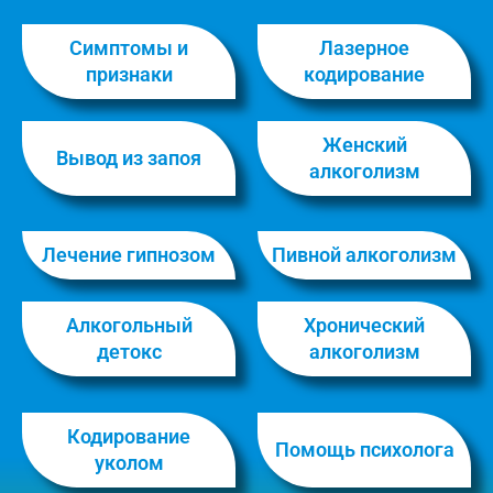
Симптомы и
Лазерное
признаки
кодирование
Женский
Вывод из запоя
алкоголизм
Лечение гипнозом
Пивной алкоголизм
Алкогольный
Хронический
детокс
алкоголизм
Кодирование
Помощь психолога
уколом