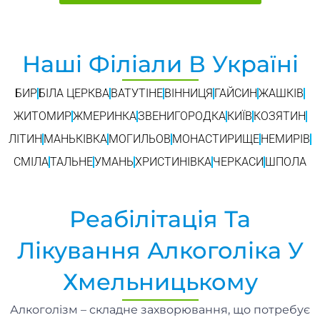
Наші Філіали В Україні
БИР
БІЛА ЦЕРКВА
ВАТУТІНЕ
ВІННИЦЯ
ГАЙСИН
ЖАШКІВ
ЖИТОМИР
ЖМЕРИНКА
ЗВЕНИГОРОДКА
КИЇВ
КОЗЯТИН
ЛІТИН
МАНЬКІВКА
МОГИЛЬОВ
МОНАСТИРИЩЕ
НЕМИРІВ
СМІЛА
ТАЛЬНЕ
УМАНЬ
ХРИСТИНІВКА
ЧЕРКАСИ
ШПОЛА
Реабілітація Та
Лікування Алкоголіка У
Хмельницькому
Алкоголізм – складне захворювання, що потребує