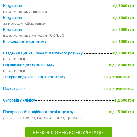
Кодування
від 5000 грн
від алкоголізму гіпнозом
Кодування
від 6000 грн
за методом «Довженка»
Кодування
від 5000 грн
від алкоголізму методом TORPEDO
Блокада від алкоголізму
від 6000 грн
Введення ДИСУЛЬФІРАМ масляного розчину
від 8000 грн
(алкоголізм)
Підшивання ДИСУЛЬФІРАМУ
від 12 000 грн
(алкоголізм)
Лазерне кодування від алкоголізму
ціну уточнюйте...
Психотерапія
ціну уточнюйте...
Супровід у клініку
від 500 грн
Послуги реабілітаційного тренінг-центру
від 15 000 грн
для алкозалежних, наркозалежних, ігроманів
БЕЗКОШТОВНА КОНСУЛЬТАЦІЯ