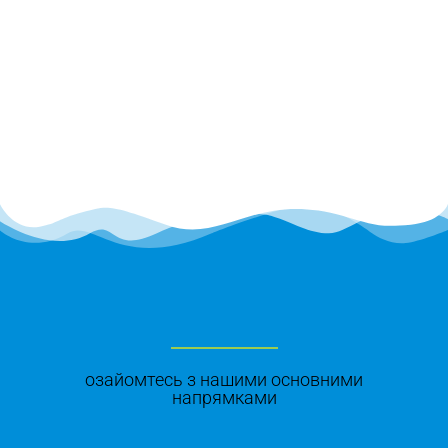
озайомтесь з нашими основними
напрямками