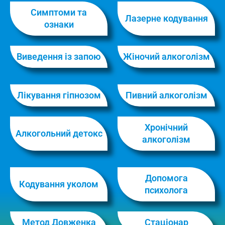
Симптоми та
Лазерне кодування
ознаки
Виведення із запою
Жіночий алкоголізм
Лікування гіпнозом
Пивний алкоголізм
Хронічний
Алкогольний детокс
алкоголізм
Допомога
Кодування уколом
психолога
Метод Довженка
Стаціонар