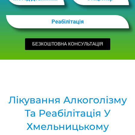
Реабілітація
БЕЗКОШТОВНА КОНСУЛЬТАЦІЯ
Лікування Алкоголізму
Та Реабілітація У
Хмельницькому