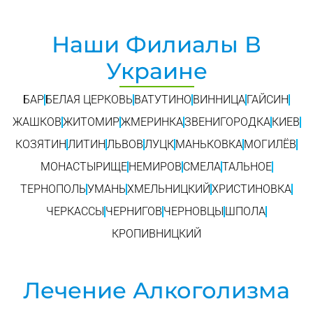
Наши Филиалы В
Украине
БАР
БЕЛАЯ ЦЕРКОВЬ
ВАТУТИНО
ВИННИЦА
ГАЙСИН
ЖАШКОВ
ЖИТОМИР
ЖМЕРИНКА
ЗВЕНИГОРОДКА
КИЕВ
КОЗЯТИН
ЛИТИН
ЛЬВОВ
ЛУЦК
МАНЬКОВКА
МОГИЛЁВ
МОНАСТЫРИЩЕ
НЕМИРОВ
СМЕЛА
ТАЛЬНОЕ
ТЕРНОПОЛЬ
УМАНЬ
ХМЕЛЬНИЦКИЙ
ХРИСТИНОВКА
ЧЕРКАССЫ
ЧЕРНИГОВ
ЧЕРНОВЦЫ
ШПОЛА
КРОПИВНИЦКИЙ
Лечение Алкоголизма