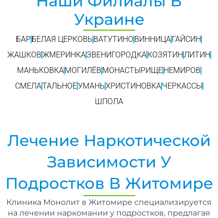
Наши Филиалы В
Украине
БАР
БЕЛАЯ ЦЕРКОВЬ
ВАТУТИНО
ВИННИЦА
ГАЙСИН
ЖАШКОВ
ЖМЕРИНКА
ЗВЕНИГОРОДКА
КОЗЯТИН
ЛИТИН
МАНЬКОВКА
МОГИЛЁВ
МОНАСТЫРИЩЕ
НЕМИРОВ
СМЕЛА
ТАЛЬНОЕ
УМАНЬ
ХРИСТИНОВКА
ЧЕРКАССЫ
ШПОЛА
Лечение Наркотической
Зависимости У
Подростков В Житомире
Клиника Монолит в Житомире специализируется
на лечении наркомании у подростков, предлагая