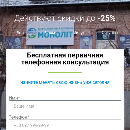
Действуют скидки до
-25%
Дни
Часы
Минуты
Секунды
Бесплатная первичная
телефонная консультация
начните менять свою жизнь уже сегодня
Имя*
Телефон*