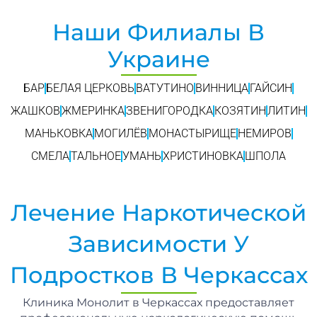
Наши Филиалы В
Украине
БАР
БЕЛАЯ ЦЕРКОВЬ
ВАТУТИНО
ВИННИЦА
ГАЙСИН
ЖАШКОВ
ЖМЕРИНКА
ЗВЕНИГОРОДКА
КОЗЯТИН
ЛИТИН
МАНЬКОВКА
МОГИЛЁВ
МОНАСТЫРИЩЕ
НЕМИРОВ
СМЕЛА
ТАЛЬНОЕ
УМАНЬ
ХРИСТИНОВКА
ШПОЛА
Лечение Наркотической
Зависимости У
Подростков В Черкассах
Клиника Монолит в Черкассах предоставляет