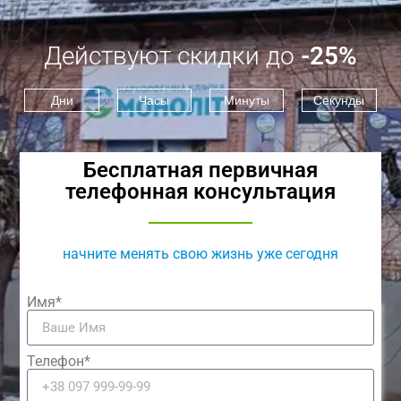
Действуют скидки до
-25%
Дни
Часы
Минуты
Секунды
Бесплатная первичная
телефонная консультация
начните менять свою жизнь уже сегодня
Имя*
Телефон*