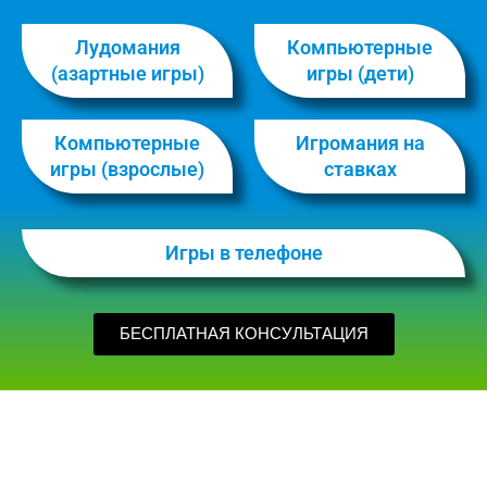
Лудомания
Компьютерные
(азартные игры)
игры (дети)
Компьютерные
Игромания на
игры (взрослые)
ставках
Игры в телефоне
БЕСПЛАТНАЯ КОНСУЛЬТАЦИЯ