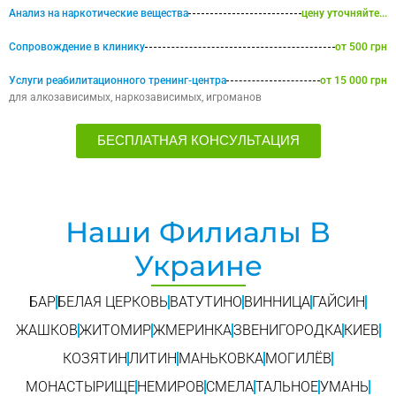
Анализ на наркотические вещества
цену уточняйте...
Сопровождение в клинику
от 500 грн
Услуги реабилитационного тренинг-центра
от 15 000 грн
для алкозависимых, наркозависимых, игроманов
БЕСПЛАТНАЯ КОНСУЛЬТАЦИЯ
Наши Филиалы В
Украине
БАР
БЕЛАЯ ЦЕРКОВЬ
ВАТУТИНО
ВИННИЦА
ГАЙСИН
ЖАШКОВ
ЖИТОМИР
ЖМЕРИНКА
ЗВЕНИГОРОДКА
КИЕВ
КОЗЯТИН
ЛИТИН
МАНЬКОВКА
МОГИЛЁВ
МОНАСТЫРИЩЕ
НЕМИРОВ
СМЕЛА
ТАЛЬНОЕ
УМАНЬ