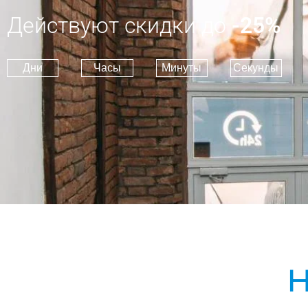
Действуют скидки до
-25%
Дни
Часы
Минуты
Секунды
Н