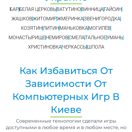
БАР
БЕЛАЯ ЦЕРКОВЬ
ВАТУТИНО
ВИННИЦА
ГАЙСИН
ЖАШКОВ
ЖИТОМИР
ЖМЕРИНКА
ЗВЕНИГОРОДКА
КОЗЯТИН
ЛИТИН
МАНЬКОВКА
МОГИЛЁВ
МОНАСТЫРИЩЕ
НЕМИРОВ
СМЕЛА
ТАЛЬНОЕ
УМАНЬ
ХРИСТИНОВКА
ЧЕРКАССЫ
ШПОЛА
Как Избавиться От
Зависимости От
Компьютерных Игр В
Киеве
Современные технологии сделали игры
доступными в любое время и в любом месте, но