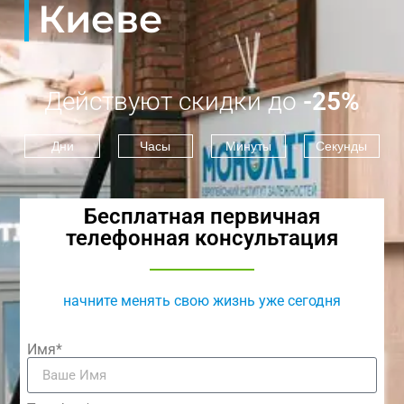
Киеве
Действуют скидки до
-25%
Дни
Часы
Минуты
Секунды
Бесплатная первичная
телефонная консультация
начните менять свою жизнь уже сегодня
Имя*