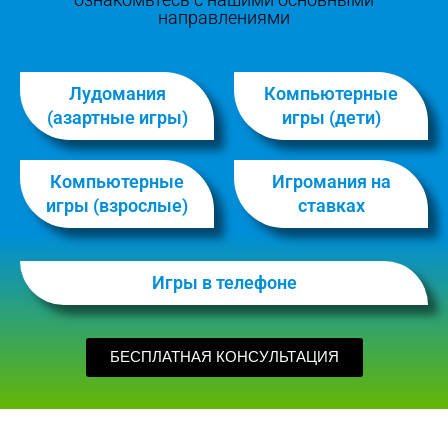
направлениями
Лудомания
Компьютерные
(азартные игры)
игры (дети)
Компьютерные
Игромания на
игры (взрослые)
ставках
Игры в телефоне
БЕСПЛАТНАЯ КОНСУЛЬТАЦИЯ