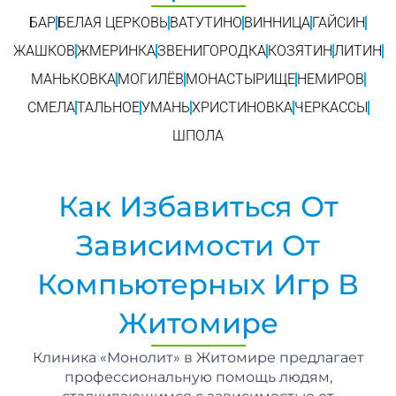
БАР
БЕЛАЯ ЦЕРКОВЬ
ВАТУТИНО
ВИННИЦА
ГАЙСИН
ЖАШКОВ
ЖМЕРИНКА
ЗВЕНИГОРОДКА
КОЗЯТИН
ЛИТИН
МАНЬКОВКА
МОГИЛЁВ
МОНАСТЫРИЩЕ
НЕМИРОВ
СМЕЛА
ТАЛЬНОЕ
УМАНЬ
ХРИСТИНОВКА
ЧЕРКАССЫ
ШПОЛА
Как Избавиться От
Зависимости От
Компьютерных Игр В
Житомире
Клиника «Монолит» в Житомире предлагает
профессиональную помощь людям,