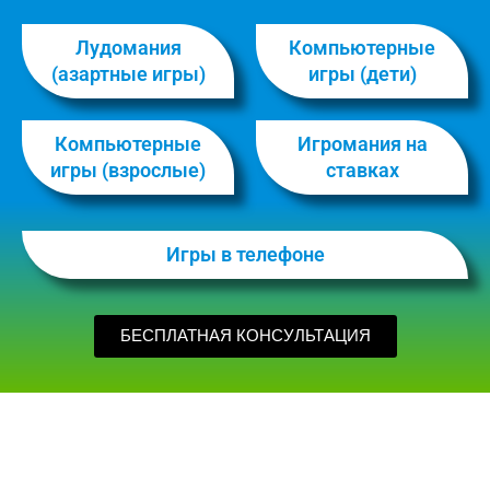
Лудомания
Компьютерные
(азартные игры)
игры (дети)
Компьютерные
Игромания на
игры (взрослые)
ставках
Игры в телефоне
БЕСПЛАТНАЯ КОНСУЛЬТАЦИЯ