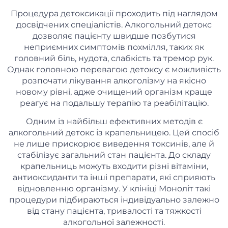
Процедура детоксикації проходить під наглядом
досвідчених спеціалістів. Алкогольний детокс
дозволяє пацієнту швидше позбутися
неприємних симптомів похмілля, таких як
головний біль, нудота, слабкість та тремор рук.
Однак головною перевагою детоксу є можливість
розпочати лікування алкоголізму на якісно
новому рівні, адже очищений організм краще
реагує на подальшу терапію та реабілітацію.
Одним із найбільш ефективних методів є
алкогольний детокс із крапельницею. Цей спосіб
не лише прискорює виведення токсинів, але й
стабілізує загальний стан пацієнта. До складу
крапельниць можуть входити різні вітаміни,
антиоксиданти та інші препарати, які сприяють
відновленню організму. У клініці Моноліт такі
процедури підбираються індивідуально залежно
від стану пацієнта, тривалості та тяжкості
алкогольної залежності.