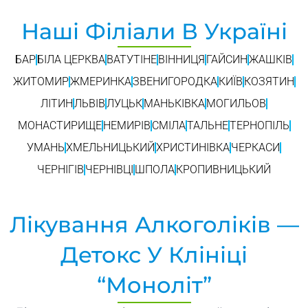
Наші Філіали В Україні
БАР
БІЛА ЦЕРКВА
ВАТУТІНЕ
ВІННИЦЯ
ГАЙСИН
ЖАШКІВ
ЖИТОМИР
ЖМЕРИНКА
ЗВЕНИГОРОДКА
КИЇВ
КОЗЯТИН
ЛІТИН
ЛЬВІВ
ЛУЦЬК
МАНЬКІВКА
МОГИЛЬОВ
МОНАСТИРИЩЕ
НЕМИРІВ
СМІЛА
ТАЛЬНЕ
ТЕРНОПІЛЬ
УМАНЬ
ХМЕЛЬНИЦЬКИЙ
ХРИСТИНІВКА
ЧЕРКАСИ
ЧЕРНІГІВ
ЧЕРНІВЦІ
ШПОЛА
КРОПИВНИЦЬКИЙ
Лікування Алкоголіків —
Детокс У Клініці
“Моноліт”