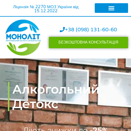
Ліцензія № 2270 МОЗ України від
15.12.2022
ЛІКУВАННЯ АЛКОГОЛІЗ
ЛІКУВАННЯ НАРКОМАНІЇ
+38 (098) 131-60-60
БЕЗКОШТОВНА КОНСУЛЬТАЦІЯ
Алкогольний
Детокс
Діють знижки до
-25%