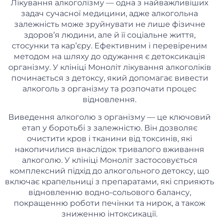
Лікування алкоголізму — одна з найважливіших
задач сучасної медицини, адже алкогольна
залежність може зруйнувати не лише фізичне
здоров’я людини, але й її соціальне життя,
стосунки та кар’єру. Ефективним і перевіреним
методом на шляху до одужання є детоксикація
організму. У клініці Моноліт лікування алкоголіків
починається з детоксу, який допомагає вивести
алкоголь з організму та розпочати процес
відновлення.
Виведення алкоголю з організму — це ключовий
етап у боротьбі з залежністю. Він дозволяє
очистити кров і тканини від токсинів, які
накопичилися внаслідок тривалого вживання
алкоголю. У клініці Моноліт застосовується
комплексний підхід до алкогольного детоксу, що
включає крапельниці з препаратами, які сприяють
відновленню водно-сольового балансу,
покращенню роботи печінки та нирок, а також
зниженню інтоксикації.