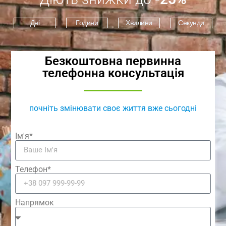
Дні
Години
Хвилини
Секунди
Безкоштовна первинна
телефонна консультація
почніть змінювати своє життя вже сьогодні
Ім'я*
Телефон*
Напрямок