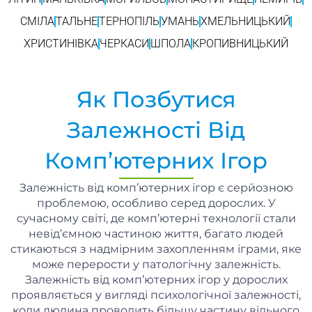
СМІЛА
ТАЛЬНЕ
ТЕРНОПІЛЬ
УМАНЬ
ХМЕЛЬНИЦЬКИЙ
ХРИСТИНІВКА
ЧЕРКАСИ
ШПОЛА
КРОПИВНИЦЬКИЙ
Як Позбутися
Залежності Від
Комп’ютерних Ігор
Залежність від комп’ютерних ігор є серйозною
проблемою, особливо серед дорослих. У
сучасному світі, де комп’ютерні технології стали
невід’ємною частиною життя, багато людей
стикаються з надмірним захопленням іграми, яке
може перерости у патологічну залежність.
Залежність від комп’ютерних ігор у дорослих
проявляється у вигляді психологічної залежності,
коли людина проводить більшу частину вільного