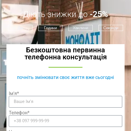
Діють знижки до
-25%
Дні
Години
Хвилини
Секунди
Безкоштовна первинна
телефонна консультація
почніть змінювати своє життя вже сьогодні
Ім'я*
Телефон*