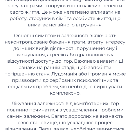
часу за іграми, ігноруючи інші важливі аспекти
свого життя. Це може негативно впливати на
роботу, стосунки в сім’ї та особисте життя, що
вимагає негайного втручання.
Основні симптоми залежності включають
неконтрольоване бажання грати, втрату інтересу
до інших видів діяльності, порушення сну і
харчування, агресію або дратівливість у
відсутності доступу до ігор. Важливо виявити ці
ознаки на ранній стадії, щоб запобігти
погіршенню стану. Лудоманія або ігроманія може
призводити до серйозних психологічних та
соціальних проблем, які необхідно вирішувати
комплексно.
Лікування залежності від комп’ютерних ігор
повинно починатися з усвідомлення проблеми
самим залежним. Багато дорослих не визнають
своє становище, що ускладнює процес
відновлення. Перш за все, необхідно звернутися