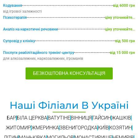
Кодування
від 6000 грн
від ігрової залежності
Психотерапія
ціну уточнюйте...
Аналіз на наркотичні речовини
ціну уточнюйте...
Супровід у клініку
від 500 грн
Послуги реабілітаційного тренінг-центру
від 15 000 грн
для алкозалежних, наркозалежних, ігроманів
БЕЗКОШТОВНА КОНСУЛЬТАЦІЯ
Наші Філіали В Україні
БАР
БІЛА ЦЕРКВА
ВАТУТІНЕ
ВІННИЦЯ
ГАЙСИН
ЖАШКІВ
ЖИТОМИР
ЖМЕРИНКА
ЗВЕНИГОРОДКА
КИЇВ
КОЗЯТИН
ЛІТИН
МАНЬКІВКА
МОГИЛЬОВ
МОНАСТИРИЩЕ
НЕМИРІВ