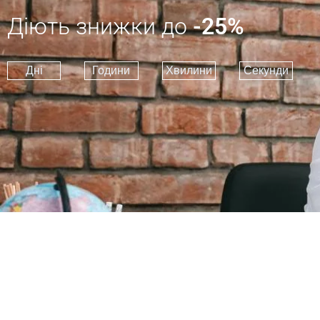
Діють знижки до
-25%
Дні
Години
Хвилини
Секунди