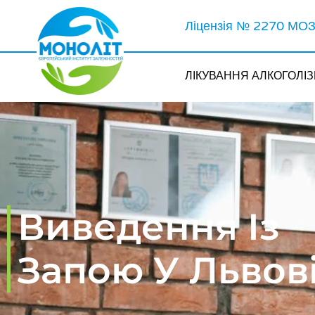
Ліцензія № 2270 МОЗ 
ЛІКУВАННЯ АЛКОГОЛІ
Виведення Із
Запою У Львов