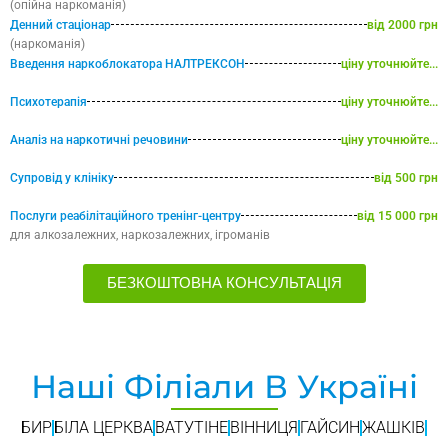
(опійна наркоманія)
Денний стаціонар
від 2000 грн
(наркоманія)
Введення наркоблокатора НАЛТРЕКСОН
ціну уточнюйте...
Психотерапія
ціну уточнюйте...
Аналіз на наркотичні речовини
ціну уточнюйте...
Супровід у клініку
від 500 грн
Послуги реабілітаційного тренінг-центру
від 15 000 грн
для алкозалежних, наркозалежних, ігроманів
БЕЗКОШТОВНА КОНСУЛЬТАЦІЯ
Наші Філіали В Україні
БИР
БІЛА ЦЕРКВА
ВАТУТІНЕ
ВІННИЦЯ
ГАЙСИН
ЖАШКІВ