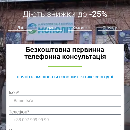
Діють знижки до
-25%
Дні
Години
Хвилини
Секунди
Безкоштовна первинна
телефонна консультація
почніть змінювати своє життя вже сьогодні
Ім'я*
Телефон*