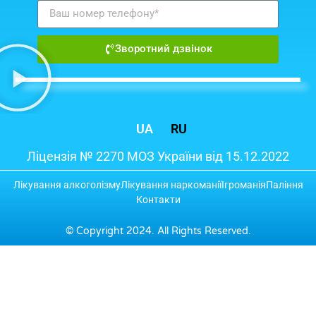
Зворотний дзвінок
UA
RU
Ліцензія № 2270 МОЗ України від 15.12.2022
Лікування алкоголізму
Лікування наркоманії
Ігроманія
Паління
Контакти
© Copyright 2024. All Rights Reserved.