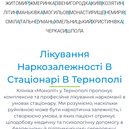
ЖИТОМИР
ЖМЕРИНКА
ЗВЕНИГОРОДКА
КИЇВ
КОЗЯТИН
ЛІТИН
МАНЬКІВКА
МОГИЛЬОВ
МОНАСТИРИЩЕ
НЕМИРІВ
СМІЛА
ТАЛЬНЕ
УМАНЬ
ХМЕЛЬНИЦЬКИЙ
ХРИСТИНІВКА
ЧЕРКАСИ
ШПОЛА
Лікування
Наркозалежності В
Стаціонарі В Тернополі
Клініка «Моноліт» у Тернополі пропонує
комплексне та професійне лікування наркоманії в
умовах стаціонару. Ми розуміємо, наскільки
руйнівною може бути наркотична залежність, і
створюємо умови, в яких пацієнт отримує
цілодобову медичну та психологічну допомогу в
безпечному й підтримуючому середовищі.