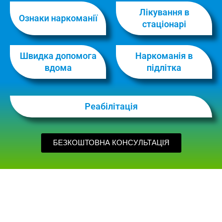
Лікування в
Ознаки наркоманії
стаціонарі
Швидка допомога
Наркоманія в
вдома
підлітка
Реабілітація
БЕЗКОШТОВНА КОНСУЛЬТАЦІЯ