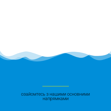
озайомтесь з нашими основними
напрямками