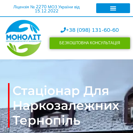
Ліцензія № 2270 МОЗ України від
15.12.2022
ЛІКУВАННЯ АЛКОГОЛІЗ
ЛІКУВАННЯ НАРКОМАНІЇ
+38 (098) 131-60-60
БЕЗКОШТОВНА КОНСУЛЬТАЦІЯ
Стаціонар Для
Наркозалежних
Тернопіль