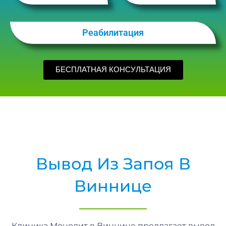
Реабилитация
БЕСПЛАТНАЯ КОНСУЛЬТАЦИЯ
Вывод Из Запоя В
Виннице
Клиника Монолит в Виннице предлагает вывод