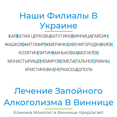
Наши Филиалы В
Украине
БАР
БЕЛАЯ ЦЕРКОВЬ
ВАТУТИНО
ВИННИЦА
ГАЙСИН
ЖАШКОВ
ЖИТОМИР
ЖМЕРИНКА
ЗВЕНИГОРОДКА
КИЕВ
КОЗЯТИН
ЛИТИН
МАНЬКОВКА
МОГИЛЁВ
МОНАСТЫРИЩЕ
НЕМИРОВ
СМЕЛА
ТАЛЬНОЕ
УМАНЬ
ХРИСТИНОВКА
ЧЕРКАССЫ
ШПОЛА
Лечение Запойного
Алкоголизма В Виннице
Клиника Монолит в Виннице предлагает