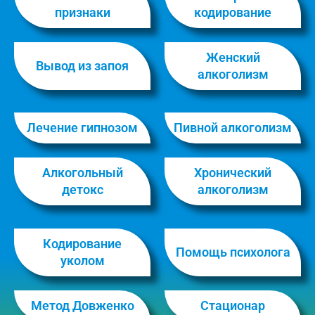
признаки
кодирование
Женский
Вывод из запоя
алкоголизм
Лечение гипнозом
Пивной алкоголизм
Алкогольный
Хронический
детокс
алкоголизм
Кодирование
Помощь психолога
уколом
Метод Довженко
Стационар