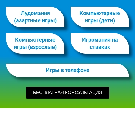
Лудомания
Компьютерные
(азартные игры)
игры (дети)
Компьютерные
Игромания на
игры (взрослые)
ставках
Игры в телефоне
БЕСПЛАТНАЯ КОНСУЛЬТАЦИЯ