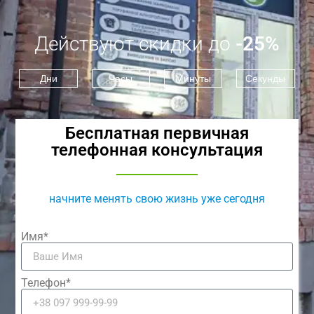
Действуют скидки до
-25%
Дни
Часы
Минуты
Секунды
Бесплатная первичная
телефонная консультация
начните менять свою жизнь уже сегодня
Имя*
Телефон*