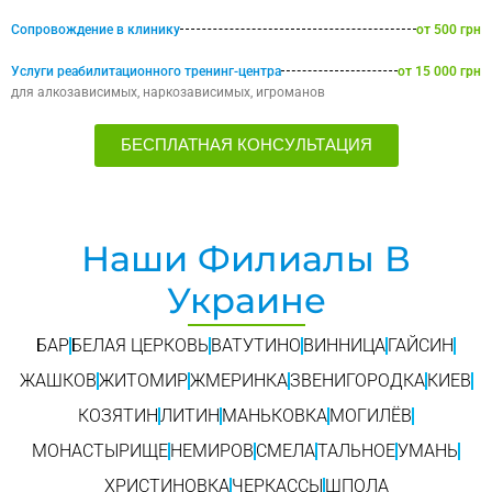
Сопровождение в клинику
от 500 грн
Услуги реабилитационного тренинг-центра
от 15 000 грн
для алкозависимых, наркозависимых, игроманов
БЕСПЛАТНАЯ КОНСУЛЬТАЦИЯ
Наши Филиалы В
Украине
БАР
БЕЛАЯ ЦЕРКОВЬ
ВАТУТИНО
ВИННИЦА
ГАЙСИН
ЖАШКОВ
ЖИТОМИР
ЖМЕРИНКА
ЗВЕНИГОРОДКА
КИЕВ
КОЗЯТИН
ЛИТИН
МАНЬКОВКА
МОГИЛЁВ
МОНАСТЫРИЩЕ
НЕМИРОВ
СМЕЛА
ТАЛЬНОЕ
УМАНЬ
ХРИСТИНОВКА
ЧЕРКАССЫ
ШПОЛА