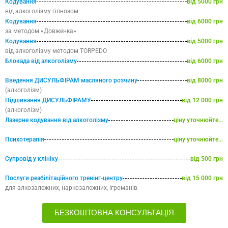
Кодування
від 5000 грн
від алкоголізму гіпнозом
Кодування
від 6000 грн
за методом «Довженка»
Кодування
від 5000 грн
від алкоголізму методом TORPEDO
Блокада від алкоголізму
від 6000 грн
Введення ДИСУЛЬФІРАМ масляного розчину
від 8000 грн
(алкоголізм)
Підшивання ДИСУЛЬФІРАМУ
від 12 000 грн
(алкоголізм)
Лазерне кодування від алкоголізму
ціну уточнюйте...
Психотерапія
ціну уточнюйте...
Супровід у клініку
від 500 грн
Послуги реабілітаційного тренінг-центру
від 15 000 грн
для алкозалежних, наркозалежних, ігроманів
БЕЗКОШТОВНА КОНСУЛЬТАЦІЯ