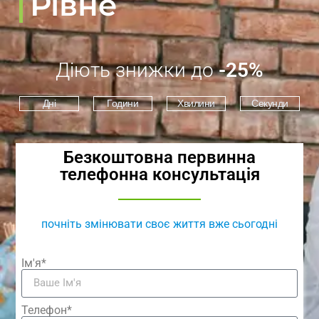
Рівне
Діють знижки до
-25%
Дні
Години
Хвилини
Секунди
Безкоштовна первинна
телефонна консультація
почніть змінювати своє життя вже сьогодні
Ім'я*
Телефон*