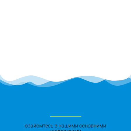
озайомтесь з нашими основними
напрямками