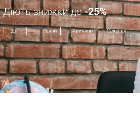
Діють знижки до
-25%
Дні
Години
Хвилини
Секунди