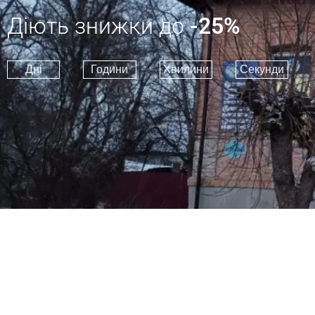
Діють знижки до
-25%
Дні
Години
Хвилини
Секунди