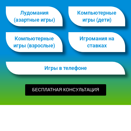
Лудомания
Компьютерные
(азартные игры)
игры (дети)
Компьютерные
Игромания на
игры (взрослые)
ставках
Игры в телефоне
БЕСПЛАТНАЯ КОНСУЛЬТАЦИЯ