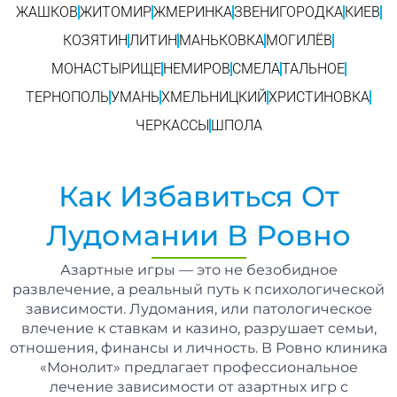
ЖАШКОВ
ЖИТОМИР
ЖМЕРИНКА
ЗВЕНИГОРОДКА
КИЕВ
КОЗЯТИН
ЛИТИН
МАНЬКОВКА
МОГИЛЁВ
МОНАСТЫРИЩЕ
НЕМИРОВ
СМЕЛА
ТАЛЬНОЕ
ТЕРНОПОЛЬ
УМАНЬ
ХМЕЛЬНИЦКИЙ
ХРИСТИНОВКА
ЧЕРКАССЫ
ШПОЛА
Как Избавиться От
Лудомании В Ровно
Азартные игры — это не безобидное
развлечение, а реальный путь к психологической
зависимости. Лудомания, или патологическое
влечение к ставкам и казино, разрушает семьи,
отношения, финансы и личность. В Ровно клиника
«Монолит» предлагает профессиональное
лечение зависимости от азартных игр с