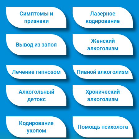
Симптомы и
Лазерное
признаки
кодирование
Женский
Вывод из запоя
алкоголизм
Лечение гипнозом
Пивной алкоголизм
Алкогольный
Хронический
детокс
алкоголизм
Кодирование
Помощь психолога
уколом