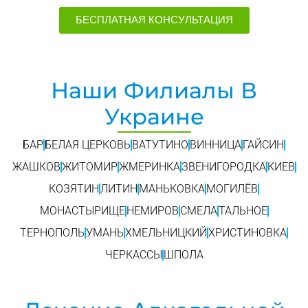
БЕСПЛАТНАЯ КОНСУЛЬТАЦИЯ
Наши Филиалы В
Украине
БАР
БЕЛАЯ ЦЕРКОВЬ
ВАТУТИНО
ВИННИЦА
ГАЙСИН
ЖАШКОВ
ЖИТОМИР
ЖМЕРИНКА
ЗВЕНИГОРОДКА
КИЕВ
КОЗЯТИН
ЛИТИН
МАНЬКОВКА
МОГИЛЁВ
МОНАСТЫРИЩЕ
НЕМИРОВ
СМЕЛА
ТАЛЬНОЕ
ТЕРНОПОЛЬ
УМАНЬ
ХМЕЛЬНИЦКИЙ
ХРИСТИНОВКА
ЧЕРКАССЫ
ШПОЛА