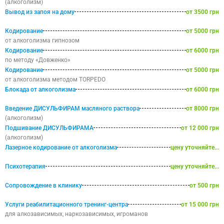
(алкоголизм)
Вывод из запоя на дому
от 3500 грн
Кодирование
от 5000 грн
от алкоголизма гипнозом
Кодирование
от 6000 грн
по методу «Довженко»
Кодирование
от 5000 грн
от алкоголизма методом TORPEDO
Блокада от алкоголизма
от 6000 грн
Введение ДИСУЛЬФИРАМ масляного раствора
от 8000 грн
(алкоголизм)
Подшивание ДИСУЛЬФИРАМА
от 12 000 грн
(алкоголизм)
Лазерное кодирование от алкоголизма
цену уточняйте...
Психотерапия
цену уточняйте...
Сопровождение в клинику
от 500 грн
Услуги реабилитационного тренинг-центра
от 15 000 грн
для алкозависимых, наркозависимых, игроманов