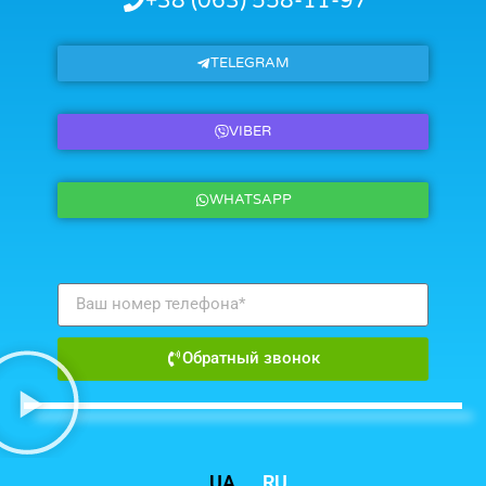
+38 (063) 558-11-97
TELEGRAM
VIBER
WHATSAPP
Обратный звонок
UA
RU