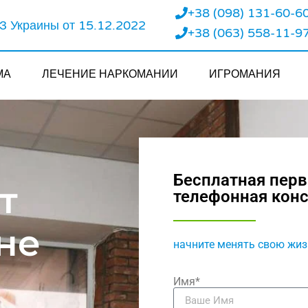
+38 (098) 131-60-6
 Украины от 15.12.2022
+38 (063) 558-11-9
МА
ЛЕЧЕНИЕ НАРКОМАНИИ
ИГРОМАНИЯ
Бесплатная пер
т
телефонная кон
не
начните менять свою жиз
Имя*