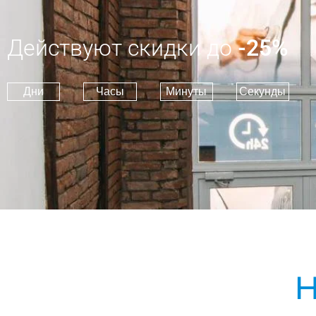
Действуют скидки до
-25%
Дни
Часы
Минуты
Секунды
Н