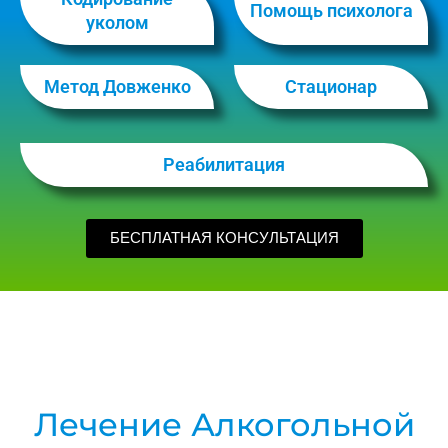
Помощь психолога
уколом
Метод Довженко
Стационар
Реабилитация
БЕСПЛАТНАЯ КОНСУЛЬТАЦИЯ
Лечение Алкогольной