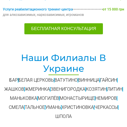
Услуги реабилитационного тренинг-центра
от 15 000 грн
для алкозависимых, наркозависимых, игроманов
БЕСПЛАТНАЯ КОНСУЛЬТАЦИЯ
Наши Филиалы В
Украине
БАР
БЕЛАЯ ЦЕРКОВЬ
ВАТУТИНО
ВИННИЦА
ГАЙСИН
ЖАШКОВ
ЖМЕРИНКА
ЗВЕНИГОРОДКА
КОЗЯТИН
ЛИТИН
МАНЬКОВКА
МОГИЛЁВ
МОНАСТЫРИЩЕ
НЕМИРОВ
СМЕЛА
ТАЛЬНОЕ
УМАНЬ
ХРИСТИНОВКА
ЧЕРКАССЫ
ШПОЛА