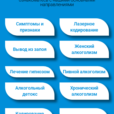
направлениями
Симптомы и
Лазерное
признаки
кодирование
Женский
Вывод из запоя
алкоголизм
Лечение гипнозом
Пивной алкоголизм
Алкогольный
Хронический
детокс
алкоголизм
Кодирование