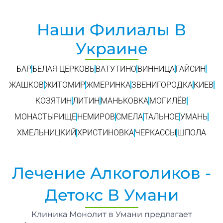
Наши Филиалы В
Украине
БАР
БЕЛАЯ ЦЕРКОВЬ
ВАТУТИНО
ВИННИЦА
ГАЙСИН
ЖАШКОВ
ЖИТОМИР
ЖМЕРИНКА
ЗВЕНИГОРОДКА
КИЕВ
КОЗЯТИН
ЛИТИН
МАНЬКОВКА
МОГИЛЁВ
МОНАСТЫРИЩЕ
НЕМИРОВ
СМЕЛА
ТАЛЬНОЕ
УМАНЬ
ХМЕЛЬНИЦКИЙ
ХРИСТИНОВКА
ЧЕРКАССЫ
ШПОЛА
Лечение Алкоголиков -
Детокс В Умани
Клиника Монолит в Умани предлагает