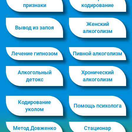
признаки
кодирование
Женский
Вывод из запоя
алкоголизм
Лечение гипнозом
Пивной алкоголизм
Алкогольный
Хронический
детокс
алкоголизм
Кодирование
Помощь психолога
уколом
Метод Довженко
Стационар