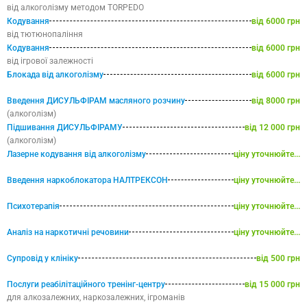
від алкоголізму методом TORPEDO
Кодування
від 6000 грн
від тютюнопаління
Кодування
від 6000 грн
від ігрової залежності
Блокада від алкоголізму
від 6000 грн
Введення ДИСУЛЬФІРАМ масляного розчину
від 8000 грн
(алкоголізм)
Підшивання ДИСУЛЬФІРАМУ
від 12 000 грн
(алкоголізм)
Лазерне кодування від алкоголізму
ціну уточнюйте...
Введення наркоблокатора НАЛТРЕКСОН
ціну уточнюйте...
Психотерапія
ціну уточнюйте...
Аналіз на наркотичні речовини
ціну уточнюйте...
Супровід у клініку
від 500 грн
Послуги реабілітаційного тренінг-центру
від 15 000 грн
для алкозалежних, наркозалежних, ігроманів