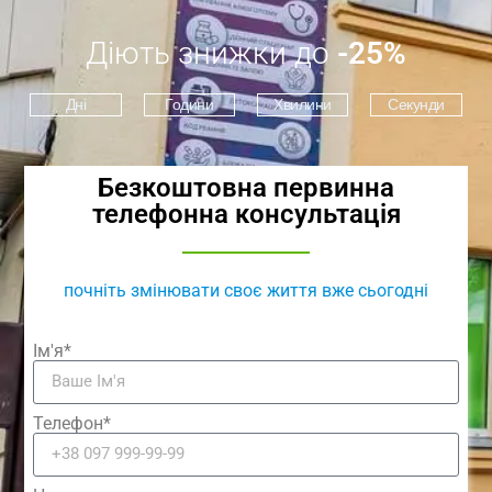
Діють знижки до
-25%
Дні
Години
Хвилини
Секунди
Безкоштовна первинна
телефонна консультація
почніть змінювати своє життя вже сьогодні
Ім'я*
Телефон*