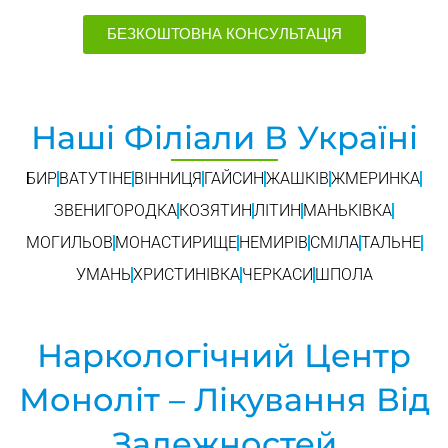
БЕЗКОШТОВНА КОНСУЛЬТАЦІЯ
Наші Філіали В Україні
БИР
ВАТУТІНЕ
ВІННИЦЯ
ГАЙСИН
ЖАШКІВ
ЖМЕРИНКА
ЗВЕНИГОРОДКА
КОЗЯТИН
ЛІТИН
МАНЬКІВКА
МОГИЛЬОВ
МОНАСТИРИЩЕ
НЕМИРІВ
СМІЛА
ТАЛЬНЕ
УМАНЬ
ХРИСТИНІВКА
ЧЕРКАСИ
ШПОЛА
Наркологічний Центр
Моноліт – Лікування Від
Залежностей